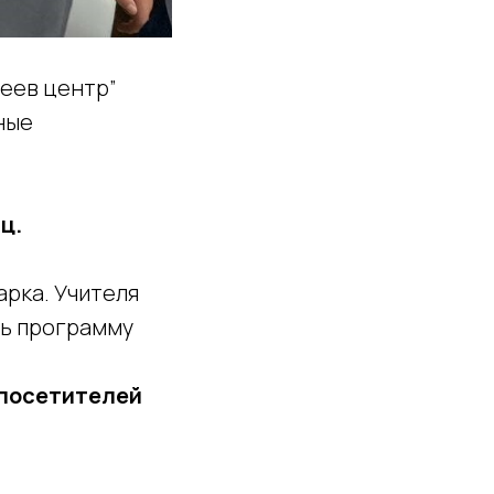
леев центр”
ные
яц.
рка. Учителя
ть программу
 посетителей