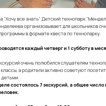
а “Хочу все знать” Детский технопарк “Менде
Менделеева организовывает для школьников оч
программы в формате квеста по технопарку.
оводятся каждый четверг и 1 субботу в мес
кскурсий очень полюбился слушателям технопа
 классы, а родители активно советуют посети
 детьми.
еле состоялось 7 экскурсий, а общее число
человек.